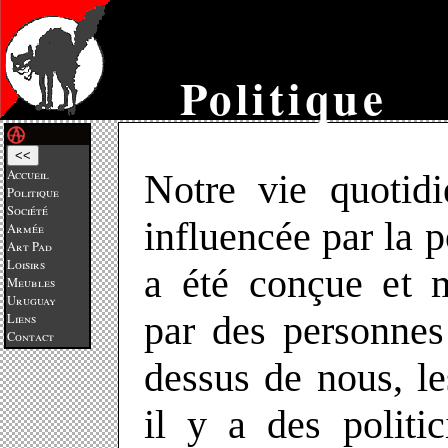
Politique
<<
Accueil
Notre vie quotidienne est fortement
Politique
Société
influencée par la po
Armée
Art Pad
Loisirs
a été conçue et m
Meubles
Uruguay
par des personnes
Liens
Contact
dessus de nous, le
il y a des politi