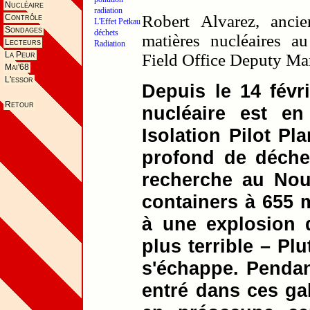
Nucléaire
radiation
Robert Alvarez, anci
Contrôle
L'Effet Petkau
Sondages
déchets
matières nucléaires 
Lecteurs
Radiation
La Peur
Field Office Deputy Ma
Mai'68
L'essor
Depuis le 14 févr
Retour
nucléaire est e
Isolation Pilot Pl
profond de déchets
recherche au Nou
containers à 655 m
à une explosion d
plus terrible – Pl
s'échappe. Pendan
entré dans ces gal