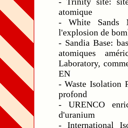
- Trinity site: s
atomique
- White Sands 
l'explosion de bo
- Sandia Base: ba
atomiques améri
Laboratory, comme
EN
- Waste Isolation 
profond
- URENCO enrich
d'uranium
- International I