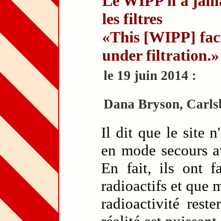
Le WIPP n'a jama
les filtres
«This [WIPP] fac
under filtration.»
le 19 juin 2014 :
Dana Bryson, Carls
Il dit que le site 
en mode secours av
En fait, ils ont f
radioactifs et que m
radioactivité rest