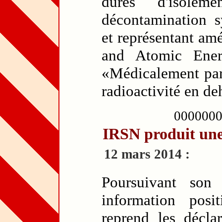
dures d'isolem
décontamination sy
et représentant am
and Atomic Ene
«Médicalement parlan
radioactivité en d
000000
IRSN produit une 
12 mars 2014 :
Poursuivant son
information posit
reprend les décl