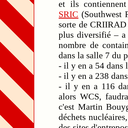
et ils contiennen
SRIC
(Southwest R
sorte de CRIIRAD 
plus diversifié – 
nombre de containe
dans la salle 7 du 
- il y en a 54 dans 
- il y en a 238 dans
- il y en a 116 d
alors WCS, faudra
c'est Martin Bouyg
déchets nucléaires
des sites d'entrepo