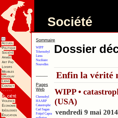
Société
<<
Sommaire
Accueil
Dossier dé
WIPP
Politique
Tchernobyl
Société
Liens
Armée
Nucléaire
Art Pad
Nouvelles
Loisirs
Meubles
Enfin la vérité 
---------
Uruguay
Liens
Pages
Contact
WIPP • catastroph
Web
- - - - - -
So
ciété
Chernobyl
(USA)
Violence
HAARP
Catastrophe
Économie
Carl Sagan
vendredi 9 mai 201
Idéologies
Fritjof Capra
Éducation
pollution